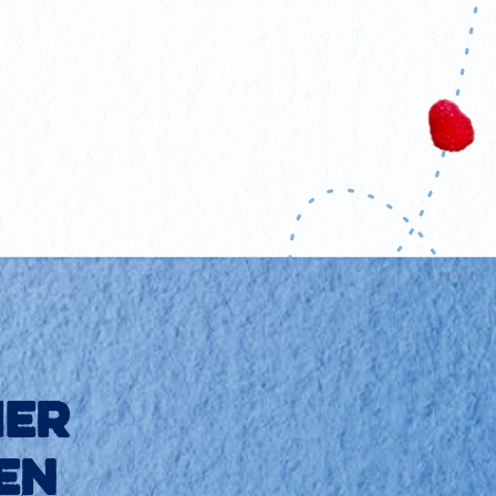
ier
en