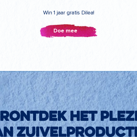
Win 1 jaar gratis Dilea!
Doe mee
rontdek het plez
an zuivelproduct