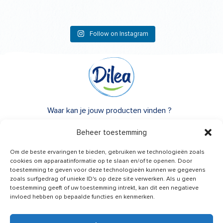
Follow on Instagram
Waar kan je jouw producten vinden ?
Over Dilea
Beheer toestemming
FAQ
Om de beste ervaringen te bieden, gebruiken we technologieën zoals
cookies om apparaatinformatie op te slaan en/of te openen. Door
toestemming te geven voor deze technologieën kunnen we gegevens
Heb je advies nodig?
zoals surfgedrag of unieke ID's op deze site verwerken. Als u geen
Een vraag?
toestemming geeft of uw toestemming intrekt, kan dit een negatieve
invloed hebben op bepaalde functies en kenmerken.
Contacteer ons