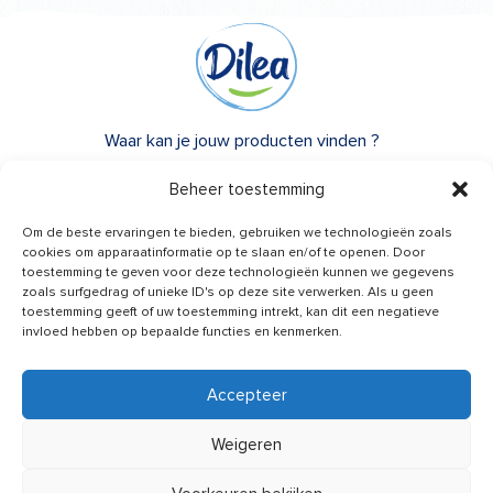
Waar kan je jouw producten vinden ?
Over Dilea
Beheer toestemming
FAQ
Om de beste ervaringen te bieden, gebruiken we technologieën zoals
cookies om apparaatinformatie op te slaan en/of te openen. Door
toestemming te geven voor deze technologieën kunnen we gegevens
Heb je advies nodig?
zoals surfgedrag of unieke ID's op deze site verwerken. Als u geen
Een vraag?
toestemming geeft of uw toestemming intrekt, kan dit een negatieve
invloed hebben op bepaalde functies en kenmerken.
Contacteer ons
Accepteer
Weigeren
Nieuws van ons ontvangen