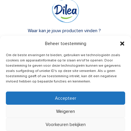
Waar kan je jouw producten vinden ?
Over Dilea
Beheer toestemming
FAQ
Om de beste ervaringen te bieden, gebruiken we technologieën zoals
cookies om apparaatinformatie op te slaan en/of te openen. Door
toestemming te geven voor deze technologieën kunnen we gegevens
Heb je advies nodig?
zoals surfgedrag of unieke ID's op deze site verwerken. Als u geen
Een vraag?
toestemming geeft of uw toestemming intrekt, kan dit een negatieve
invloed hebben op bepaalde functies en kenmerken.
Contacteer ons
Accepteer
Weigeren
Nieuws van ons ontvangen
Voorkeuren bekijken