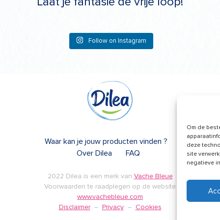
Laat je fantasie de vrije loop!
Follow on Instagram
Om de beste
apparaatinf
Waar kan je jouw producten vinden ?
deze techno
Over Dilea
FAQ
site verwerk
negatieve i
2022 Dilea is een merk van
Vache Bleue
Voorwaarden te raadplegen op de website
Ac
www.vachebleue.com
Disclaimer
–
Privacy
–
Cookies