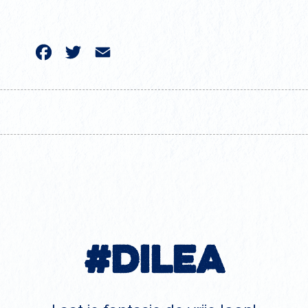
acebook
Twitter
Email
#Dilea