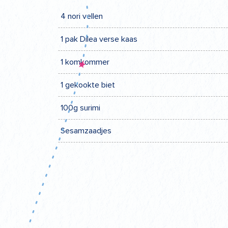
4 nori vellen
1 pak Dilea verse kaas
1 komkommer
1 gekookte biet
100g surimi
Sesamzaadjes