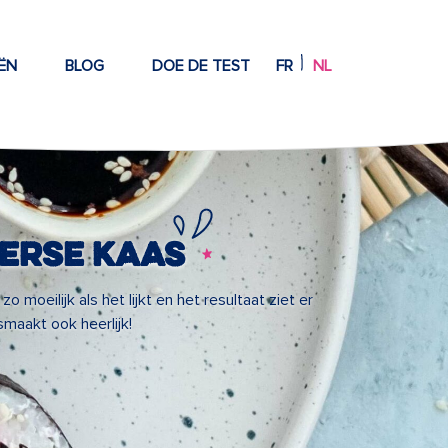
ËN
BLOG
DOE DE TEST
FR
NL
verse kaas
o moeilijk als het lijkt en het resultaat ziet er
smaakt ook heerlijk!