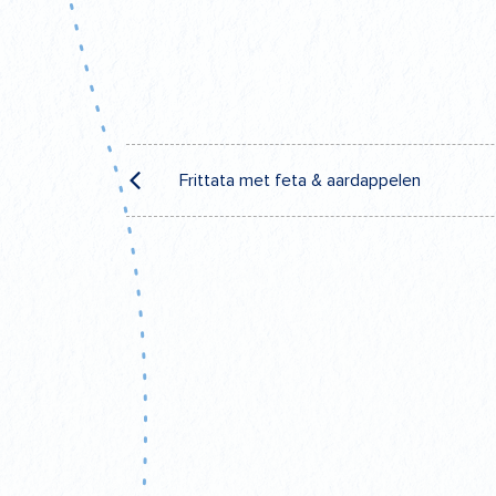
F
Post
Frittata met feta & aardappelen
navigation