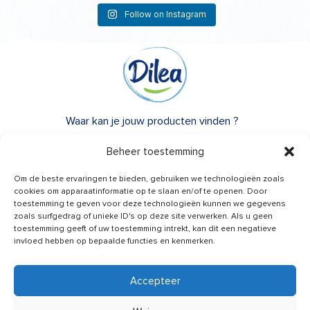
Follow on Instagram
Waar kan je jouw producten vinden ?
Over Dilea
Beheer toestemming
FAQ
Om de beste ervaringen te bieden, gebruiken we technologieën zoals
cookies om apparaatinformatie op te slaan en/of te openen. Door
toestemming te geven voor deze technologieën kunnen we gegevens
Heb je advies nodig?
zoals surfgedrag of unieke ID's op deze site verwerken. Als u geen
Een vraag?
toestemming geeft of uw toestemming intrekt, kan dit een negatieve
invloed hebben op bepaalde functies en kenmerken.
Contacteer ons
Accepteer