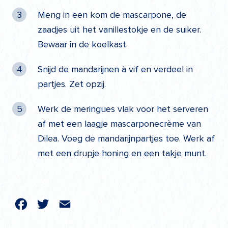
Meng in een kom de mascarpone, de
zaadjes uit het vanillestokje en de suiker.
Bewaar in de koelkast.
Snijd de mandarijnen à vif en verdeel in
partjes. Zet opzij.
Werk de meringues vlak voor het serveren
af met een laagje mascarponecrème van
Dilea. Voeg de mandarijnpartjes toe. Werk af
met een drupje honing en een takje munt.
cebook
Twitter
Email