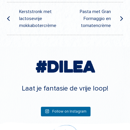
Post
navigation
Kerststronk met
Pasta met Gran
lactosevrije
Formaggio en
mokkabotercrème
tomatencrème
#Dilea
Laat je fantasie de vrije loop!
Follow on Instagram