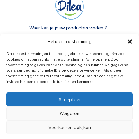
Waar kan je jouw producten vinden ?
Over Dilea
Beheer toestemming
FAQ
Om de beste ervaringen te bieden, gebruiken we technologieën zoals
cookies om apparaatinformatie op te slaan en/of te openen. Door
toestemming te geven voor deze technologieën kunnen we gegevens
Heb je advies nodig?
zoals surfgedrag of unieke ID's op deze site verwerken. Als u geen
Een vraag?
toestemming geeft of uw toestemming intrekt, kan dit een negatieve
invloed hebben op bepaalde functies en kenmerken.
Contacteer ons
Accepteer
Weigeren
Nieuws van ons ontvangen
Voorkeuren bekijken