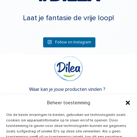
Laat je fantasie de vrije loop!
Follow on Instagram
Waar kan je jouw producten vinden ?
Over Dilea
Beheer toestemming
FAQ
Om de beste ervaringen te bieden, gebruiken we technologieën zoals
cookies om apparaatinformatie op te slaan en/of te openen. Door
toestemming te geven voor deze technologieën kunnen we gegevens
Heb je advies nodig?
zoals surfgedrag of unieke ID's op deze site verwerken. Als u geen
toestemming geeft of uw toestemming intrekt, kan dit een negatieve